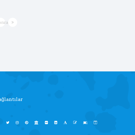
onraki
ağlantılar