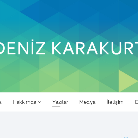
a
Hakkımda
Yazılar
Medya
İletişim
E