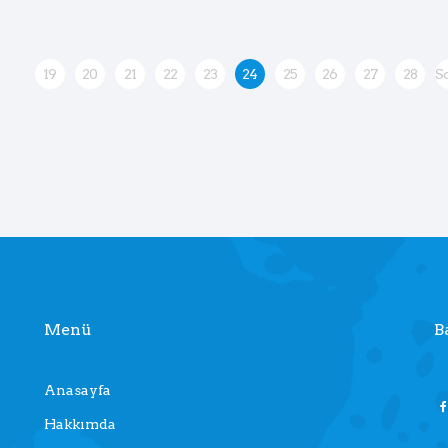
19
20
21
22
23
24
25
26
27
28
S
Menü
B
Anasayfa
Hakkımda